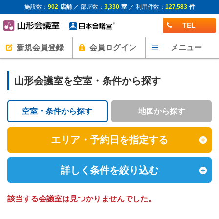
施設数：
902
店舗
／ 部屋数：
3,330
室
／ 利用件数：
127,583
件
TEL
新規会員登録
会員ログイン
メニュー
山形会議室を空室・条件から探す
空室・条件から探す
地図から探す
エリア・予約日を指定する
詳しく条件を絞り込む
該当する会議室は見つかりませんでした。