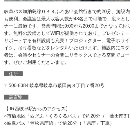
岐阜バス加納島線ＯＫＢふれあい会館行きで約20分、施設
も便利。会議室は最大収容人数が48名まで可能で、広々と
ナーに最適です。営業時間は9:00から20:00までとなって
す。無料の設備としてWiFiが提供されており、プレゼンテ
サポートする有料設備も充実！プロジェクター、電子ホワイ
イク、吊り看板などをレンタルいただけます。施設内にスタ
者は、会議やセミナーの合間にリラックスできる空間でコー
す。ぜひご利用くださいませ。
住所
〒500-8384 岐阜県岐阜市薮田南３丁目７番20号
最寄駅
【JR西岐阜駅からのアクセス】
○市橋地区「西ぎふ・くるくるバス」で約20分（「薮田南3
○岐阜バス「笠松県庁線」で約20分（「県庁」下車）