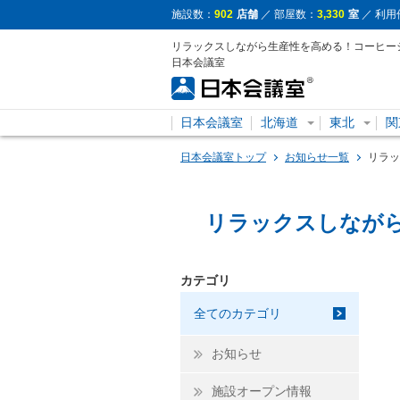
施設数：
902
店舗
／ 部屋数：
3,330
室
／ 利用
リラックスしながら生産性を高める！コーヒー
日本会議室
日本会議室
北海道
東北
関
日本会議室トップ
お知らせ一覧
リラッ
リラックスしなが
カテゴリ
全てのカテゴリ
お知らせ
施設オープン情報