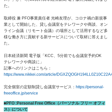
た。
取締役 兼 PFO事業責任者 光崎友理が、コロナ禍の新規事
業として開始した、貸し会議室をテレワークや商談、オン
ライン会議（リモート会議）の場所として活用するなど多
様な働き方に貢献する新サービスについて取材に答えまし
た。
日本経済新聞 電子版「KCC、5分前でも会議室予約OK
テレワークや商談に」
記事へのリンクはこちら：
https://www.nikkei.com/article/DGXZQOGH194LL0Z10C22A
完全個室の定額制貸し会議室サービス：
https://personal-
freeoffice.jp/service
■PFO :Personal Free Office（パーソナル フリー オフィ
ス）について