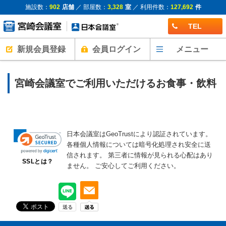
施設数：
902
店舗
／ 部屋数：
3,328
室
／ 利用件数：
127,692
件
TEL
新規会員登録
会員ログイン
メニュー
宮崎会議室でご利用いただけるお食事・飲料
日本会議室はGeoTrustにより認証されています。
各種個人情報については暗号化処理され安全に送
信されます。
第三者に情報が見られる心配はあり
SSLとは？
ません。
ご安心してご利用ください。