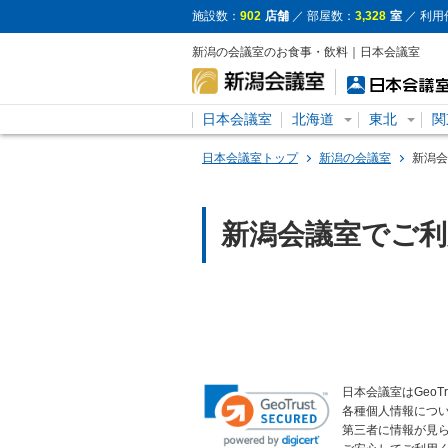
施設数：
902
店舗
／ 部屋数：
3,328
室
／ 利用
新潟の会議室のお食事・飲料｜日本会議室
日本会議室
北海道
東北
関
日本会議室トップ
新潟の会議室
新潟会
新潟会議室でご
日本会議室はGeoT
各種個人情報につ
第三者に情報が見