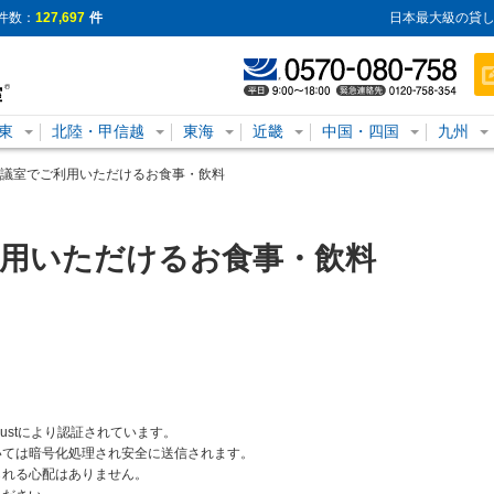
件数：
127,697
件
日本最大級の貸し
東
北陸・甲信越
東海
近畿
中国・四国
九州
議室でご利用いただけるお食事・飲料
利用いただけるお食事・飲料
rustにより認証されています。
いては暗号化処理され安全に送信されます。
られる心配はありません。