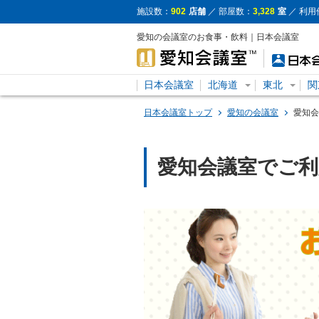
施設数：
902
店舗
／ 部屋数：
3,328
室
／ 利用
愛知の会議室のお食事・飲料｜日本会議室
日本会議室
北海道
東北
関
日本会議室トップ
愛知の会議室
愛知会
愛知会議室でご