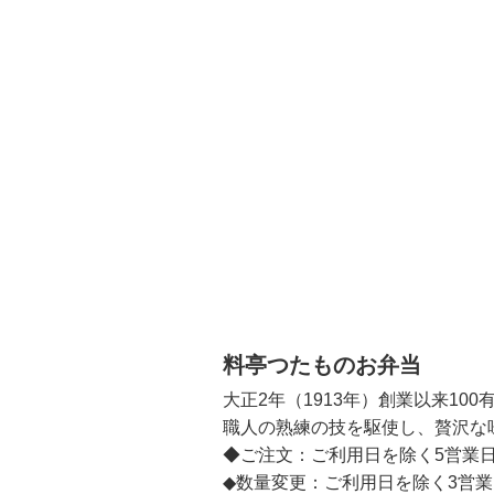
料亭つたものお弁当
大正2年（1913年）創業以来1
職人の熟練の技を駆使し、贅沢な
◆ご注文：ご利用日を除く5営業日
◆数量変更：ご利用日を除く3営業