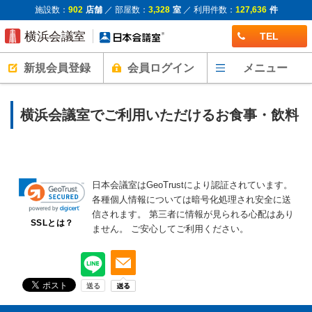
施設数：
902
店舗
／ 部屋数：
3,328
室
／ 利用件数：
127,636
件
TEL
新規会員登録
会員ログイン
メニュー
横浜会議室でご利用いただけるお食事・飲料
日本会議室はGeoTrustにより認証されています。
各種個人情報については暗号化処理され安全に送
信されます。
第三者に情報が見られる心配はあり
SSLとは？
ません。
ご安心してご利用ください。