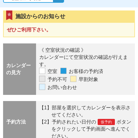
施設からのお知らせ
ぜひご利用下さい。
《 空室状況の確認 》
カレンダーにて空室状況の確認が行えま
す。
カレンダー
空室
お客様の予約済
の見方
予約不可
早割対象
お問い合わせ
部屋を選択してカレンダーを表示さ
せてください。
予約方法
予約されたい日付の
ボタン
仮予約
をクリックして予約画面へ進んでく
ださい。