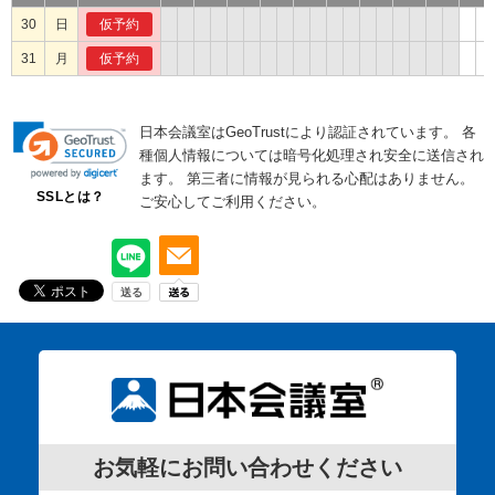
30
30
日
日
仮予約
仮予約
31
31
月
月
仮予約
仮予約
日本会議室はGeoTrustにより認証されています。
各
種個人情報については暗号化処理され安全に送信され
ます。
第三者に情報が見られる心配はありません。
SSLとは？
ご安心してご利用ください。
お気軽にお問い合わせください