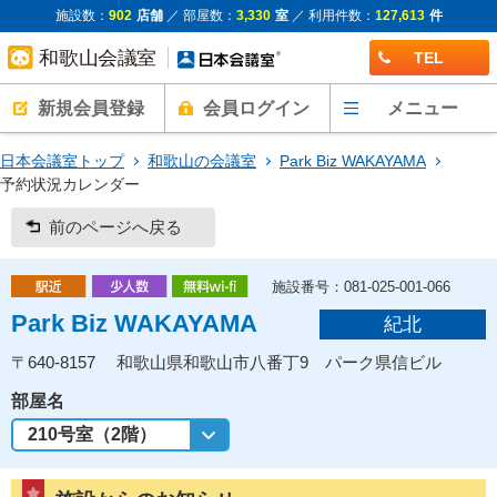
施設数：
902
店舗
／ 部屋数：
3,330
室
／ 利用件数：
127,613
件
TEL
新規会員登録
会員ログイン
メニュー
日本会議室トップ
和歌山の会議室
Park Biz WAKAYAMA
予約状況カレンダー
前のページへ戻る
施設番号：081-025-001-066
Park Biz WAKAYAMA
紀北
〒640-8157 和歌山県和歌山市八番丁9 パーク県信ビル
部屋名