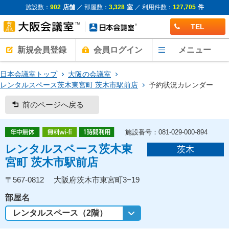
施設数：
902
店舗
／ 部屋数：
3,328
室
／ 利用件数：
127,705
件
TEL
新規会員登録
会員ログイン
メニュー
日本会議室トップ
大阪の会議室
レンタルスペース茨木東宮町 茨木市駅前店
予約状況カレンダー
前のページへ戻る
施設番号：081-029-000-894
レンタルスペース茨木東
茨木
宮町 茨木市駅前店
〒567-0812 大阪府茨木市東宮町3−19
部屋名