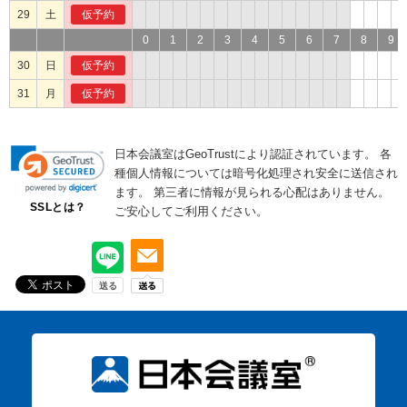
29
29
土
土
仮予約
仮予約
0
0
1
1
2
2
3
3
4
4
5
5
6
6
7
7
8
8
9
9
30
30
日
日
仮予約
仮予約
31
31
月
月
仮予約
仮予約
日本会議室はGeoTrustにより認証されています。
各
種個人情報については暗号化処理され安全に送信され
ます。
第三者に情報が見られる心配はありません。
SSLとは？
ご安心してご利用ください。