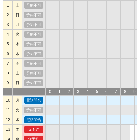
1
1
土
土
予約不可
予約不可
2
2
日
日
予約不可
予約不可
3
3
月
月
予約不可
予約不可
4
4
火
火
予約不可
予約不可
5
5
水
水
予約不可
予約不可
6
6
木
木
予約不可
予約不可
7
7
金
金
予約不可
予約不可
8
8
土
土
予約不可
予約不可
9
9
日
日
予約不可
予約不可
0
0
1
1
2
2
3
3
4
4
5
5
6
6
7
7
8
8
9
9
10
10
月
月
電話問合
電話問合
11
11
火
火
予約不可
予約不可
12
12
水
水
電話問合
電話問合
13
13
木
木
仮予約
仮予約
14
14
金
金
仮予約
仮予約