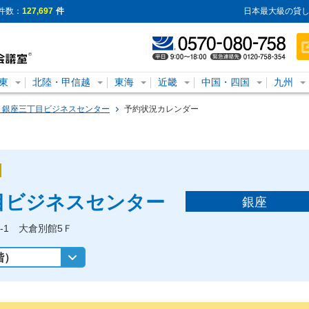
件数：
127,697
件
日本最大級の貸し
東
北陸・甲信越
東海
近畿
中国・四国
九州
us 銀座三丁目ビジネスセンター
予約状況カレンダー
丁目ビジネスセンター
銀座
4-1 大倉別館5Ｆ