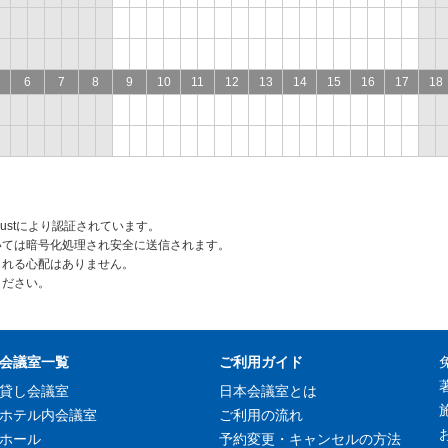
6
7
8
9
10
11
12
13
14
15
16
17
18
rustにより認証されています。
いては暗号化処理され安全に送信されます。
られる心配はありません。
ください。
会議室一覧
ご利用ガイド
貸し会議室
日本会議室とは
ホテル内会議室
ご利用の流れ
ホール
予約変更・キャンセルの方法