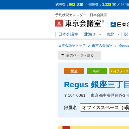
施設数：
902
店舗
／ 部屋数：
3,328
室
／ 利用
予約状況カレンダー｜日本会議室
日本会議室
北海道
東北
関
日本会議室トップ
東京の会議室
Reg
前のページへ戻る
Regus 銀座三
〒104-0061 東京都中央区銀座3-
部屋名