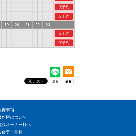
仮予約
仮予約
19
20
21
22
23
仮予約
仮予約
免責事項
著作権について
施設オーナー様へ
お食事・飲料