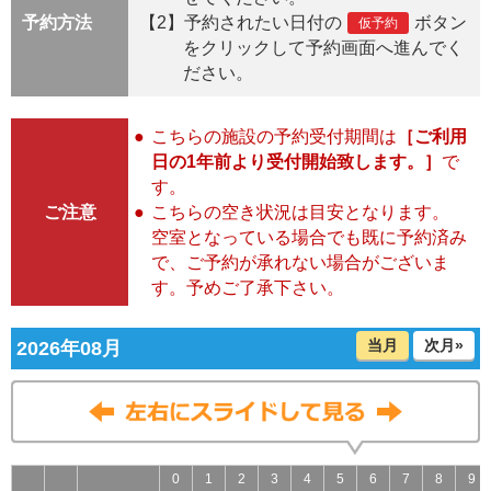
予約方法
予約されたい日付の
ボタン
仮予約
をクリックして予約画面へ進んでく
ださい。
こちらの施設の予約受付期間は
［ご利用
日の1年前より受付開始致します。］
で
す。
ご注意
こちらの空き状況は目安となります。
空室となっている場合でも既に予約済み
で、ご予約が承れない場合がございま
す。予めご了承下さい。
当月
次月»
2026年08月
0
0
0
0
1
1
1
1
2
2
2
2
3
3
3
3
4
4
4
4
5
5
5
5
6
6
6
6
7
7
7
7
8
8
8
8
9
9
9
9