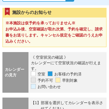
施設からのお知らせ
※本施設は仮予約を承っておりません※
お申込み後、空室確認が取れ次第、予約を確定し、請求
書をお送りします。キャンセル規定をご確認のうえお申
込みください。
《 空室状況の確認 》
カレンダーにて空室状況の確認が行えま
す。
カレンダー
空室
お客様の予約済
の見方
予約不可
早割対象
お問い合わせ
部屋を選択してカレンダーを表示さ
せてください。