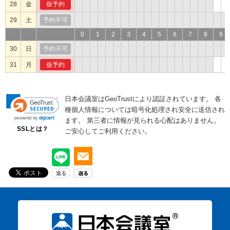
28
28
金
金
仮予約
仮予約
29
29
土
土
予約不可
予約不可
0
0
1
1
2
2
3
3
4
4
5
5
6
6
7
7
8
8
9
9
30
30
日
日
予約不可
予約不可
31
31
月
月
仮予約
仮予約
日本会議室はGeoTrustにより認証されています。
各
種個人情報については暗号化処理され安全に送信され
ます。
第三者に情報が見られる心配はありません。
SSLとは？
ご安心してご利用ください。