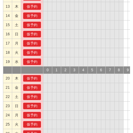
13
13
木
木
仮予約
仮予約
14
14
金
金
仮予約
仮予約
15
15
土
土
仮予約
仮予約
16
16
日
日
仮予約
仮予約
17
17
月
月
仮予約
仮予約
18
18
火
火
仮予約
仮予約
19
19
水
水
仮予約
仮予約
0
0
1
1
2
2
3
3
4
4
5
5
6
6
7
7
8
8
9
9
20
20
木
木
仮予約
仮予約
21
21
金
金
仮予約
仮予約
22
22
土
土
仮予約
仮予約
23
23
日
日
仮予約
仮予約
24
24
月
月
仮予約
仮予約
25
25
火
火
仮予約
仮予約