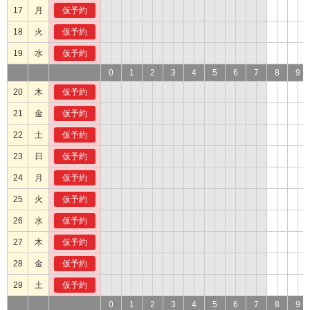
17
17
月
月
仮予約
仮予約
18
18
火
火
仮予約
仮予約
19
19
水
水
仮予約
仮予約
0
0
1
1
2
2
3
3
4
4
5
5
6
6
7
7
8
8
9
9
20
20
木
木
仮予約
仮予約
21
21
金
金
仮予約
仮予約
22
22
土
土
仮予約
仮予約
23
23
日
日
仮予約
仮予約
24
24
月
月
仮予約
仮予約
25
25
火
火
仮予約
仮予約
26
26
水
水
仮予約
仮予約
27
27
木
木
仮予約
仮予約
28
28
金
金
仮予約
仮予約
29
29
土
土
仮予約
仮予約
0
0
1
1
2
2
3
3
4
4
5
5
6
6
7
7
8
8
9
9