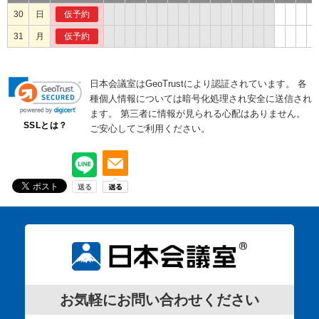
30
30
日
日
仮予約
仮予約
31
31
月
月
仮予約
仮予約
日本会議室はGeoTrustにより認証されています。
各
種個人情報については暗号化処理され安全に送信され
ます。
第三者に情報が見られる心配はありません。
SSLとは？
ご安心してご利用ください。
お気軽にお問い合わせください