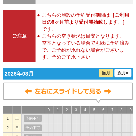
こちらの施設の予約受付期間は
［ご利用
日の6ヶ月前より受付開始致します。］
です。
ご注意
こちらの空き状況は目安となります。
空室となっている場合でも既に予約済み
で、ご予約が承れない場合がございま
す。予めご了承下さい。
当月
次月»
2026年08月
0
0
0
0
1
1
1
1
2
2
2
2
3
3
3
3
4
4
4
4
5
5
5
5
6
6
6
6
7
7
7
7
8
8
8
8
9
9
9
9
1
1
土
土
予約不可
予約不可
2
2
日
日
予約不可
予約不可