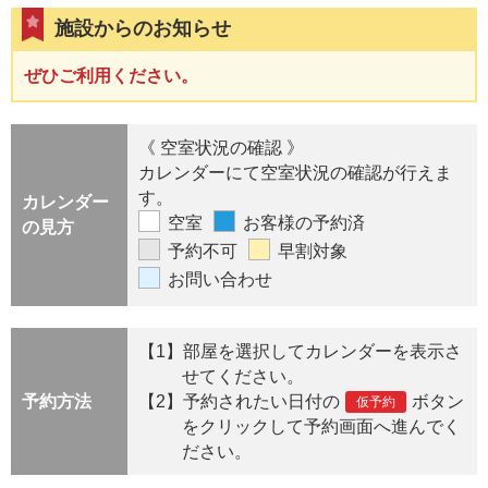
施設からのお知らせ
ぜひご利用ください。
《 空室状況の確認 》
カレンダーにて空室状況の確認が行えま
す。
カレンダー
空室
お客様の予約済
の見方
予約不可
早割対象
お問い合わせ
部屋を選択してカレンダーを表示さ
せてください。
予約方法
予約されたい日付の
ボタン
仮予約
をクリックして予約画面へ進んでく
ださい。