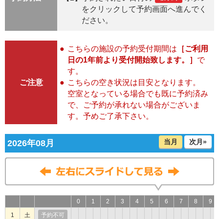
をクリックして予約画面へ進んでく
ださい。
こちらの施設の予約受付期間は
［ご利用
日の1年前より受付開始致します。］
で
す。
ご注意
こちらの空き状況は目安となります。
空室となっている場合でも既に予約済み
で、ご予約が承れない場合がございま
す。予めご了承下さい。
当月
次月»
2026年08月
0
0
0
0
1
1
1
1
2
2
2
2
3
3
3
3
4
4
4
4
5
5
5
5
6
6
6
6
7
7
7
7
8
8
8
8
9
9
9
9
1
1
土
土
予約不可
予約不可