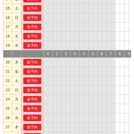
15
15
土
土
仮予約
仮予約
16
16
日
日
仮予約
仮予約
17
17
月
月
仮予約
仮予約
18
18
火
火
仮予約
仮予約
19
19
水
水
仮予約
仮予約
0
0
1
1
2
2
3
3
4
4
5
5
6
6
7
7
8
8
9
9
20
20
木
木
仮予約
仮予約
21
21
金
金
仮予約
仮予約
22
22
土
土
仮予約
仮予約
23
23
日
日
仮予約
仮予約
24
24
月
月
仮予約
仮予約
25
25
火
火
仮予約
仮予約
26
26
水
水
仮予約
仮予約
27
27
木
木
仮予約
仮予約