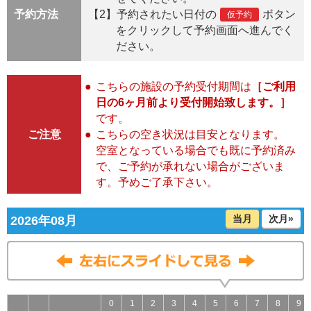
予約方法
予約されたい日付の
ボタン
仮予約
をクリックして予約画面へ進んでく
ださい。
こちらの施設の予約受付期間は
［ご利用
日の6ヶ月前より受付開始致します。］
です。
ご注意
こちらの空き状況は目安となります。
空室となっている場合でも既に予約済み
で、ご予約が承れない場合がございま
す。予めご了承下さい。
当月
次月»
2026年08月
0
0
0
0
1
1
1
1
2
2
2
2
3
3
3
3
4
4
4
4
5
5
5
5
6
6
6
6
7
7
7
7
8
8
8
8
9
9
9
9