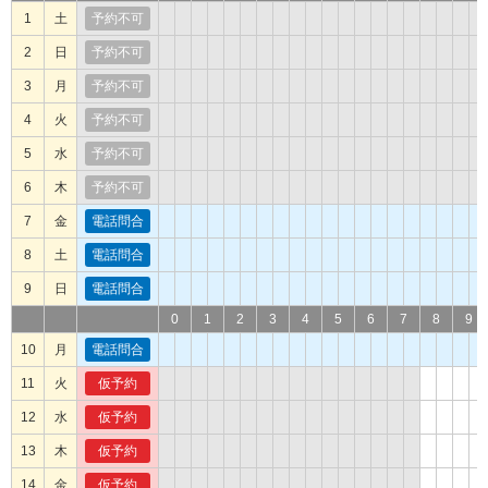
1
1
土
土
予約不可
予約不可
2
2
日
日
予約不可
予約不可
3
3
月
月
予約不可
予約不可
4
4
火
火
予約不可
予約不可
5
5
水
水
予約不可
予約不可
6
6
木
木
予約不可
予約不可
7
7
金
金
電話問合
電話問合
8
8
土
土
電話問合
電話問合
9
9
日
日
電話問合
電話問合
0
0
1
1
2
2
3
3
4
4
5
5
6
6
7
7
8
8
9
9
10
10
月
月
電話問合
電話問合
11
11
火
火
仮予約
仮予約
12
12
水
水
仮予約
仮予約
13
13
木
木
仮予約
仮予約
14
14
金
金
仮予約
仮予約