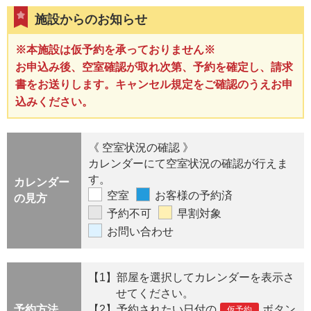
施設からのお知らせ
※本施設は仮予約を承っておりません※
お申込み後、空室確認が取れ次第、予約を確定し、請求
書をお送りします。キャンセル規定をご確認のうえお申
込みください。
《 空室状況の確認 》
カレンダーにて空室状況の確認が行えま
す。
カレンダー
空室
お客様の予約済
の見方
予約不可
早割対象
お問い合わせ
部屋を選択してカレンダーを表示さ
せてください。
予約方法
予約されたい日付の
ボタン
仮予約