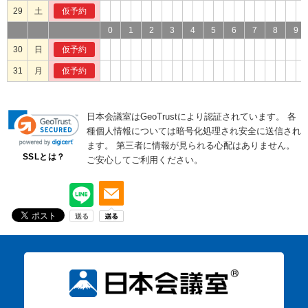
29
29
土
土
仮予約
仮予約
0
0
1
1
2
2
3
3
4
4
5
5
6
6
7
7
8
8
9
9
30
30
日
日
仮予約
仮予約
31
31
月
月
仮予約
仮予約
日本会議室はGeoTrustにより認証されています。
各
種個人情報については暗号化処理され安全に送信され
ます。
第三者に情報が見られる心配はありません。
SSLとは？
ご安心してご利用ください。