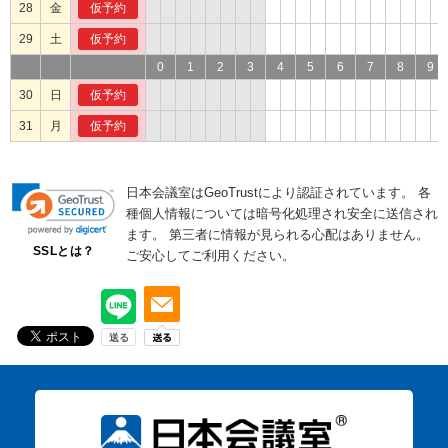
28
28
金
金
仮予約
仮予約
29
29
土
土
仮予約
仮予約
0
0
1
1
2
2
3
3
4
4
5
5
6
6
7
7
8
8
9
9
30
30
日
日
仮予約
仮予約
31
31
月
月
仮予約
仮予約
日本会議室はGeoTrustにより認証されています。
各
種個人情報については暗号化処理され安全に送信され
ます。
第三者に情報が見られる心配はありません。
SSLとは？
ご安心してご利用ください。