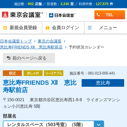
施設数：
902
店舗
／ 部屋数：
3,330
室
／ 利用件数：
127,575
件
TEL
新規会員登録
会員ログイン
メニュー
日本会議室トップ
東京の会議室
恵比寿FRIENDS Ⅻ 恵比寿駅前店
予約状況カレンダー
前のページへ戻る
施設番号：081-013-000-441
恵比寿FRIENDS Ⅻ 恵比
恵比寿
寿駅前店
〒150-0021 東京都渋谷区恵比寿西1-8-8 ライオンズマンシ
ョン小川恵比寿 5階
部屋名