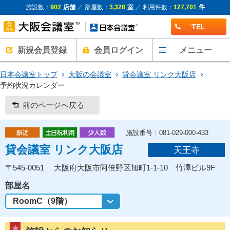
施設数：
902
店舗
／ 部屋数：
3,328
室
／ 利用件数：
127,701
件
TEL
新規会員登録
会員ログイン
メニュー
日本会議室トップ
大阪の会議室
貸会議室 リンク大阪店
予約状況カレンダー
前のページへ戻る
施設番号：081-029-000-433
貸会議室 リンク大阪店
天王寺
〒545-0051 大阪府大阪市阿倍野区旭町1-1-10 竹澤ビル9F
部屋名