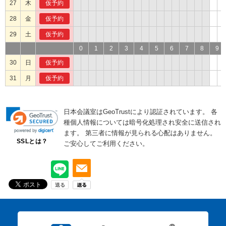
27
27
木
木
仮予約
仮予約
28
28
金
金
仮予約
仮予約
29
29
土
土
仮予約
仮予約
0
0
1
1
2
2
3
3
4
4
5
5
6
6
7
7
8
8
9
9
30
30
日
日
仮予約
仮予約
31
31
月
月
仮予約
仮予約
日本会議室はGeoTrustにより認証されています。
各
種個人情報については暗号化処理され安全に送信され
ます。
第三者に情報が見られる心配はありません。
SSLとは？
ご安心してご利用ください。