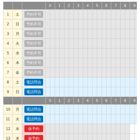
0
0
0
0
1
1
1
1
2
2
2
2
3
3
3
3
4
4
4
4
5
5
5
5
6
6
6
6
7
7
7
7
8
8
8
8
9
9
9
9
1
1
土
土
予約不可
予約不可
2
2
日
日
予約不可
予約不可
3
3
月
月
予約不可
予約不可
4
4
火
火
予約不可
予約不可
5
5
水
水
予約不可
予約不可
6
6
木
木
予約不可
予約不可
7
7
金
金
予約不可
予約不可
8
8
土
土
電話問合
電話問合
9
9
日
日
電話問合
電話問合
0
0
1
1
2
2
3
3
4
4
5
5
6
6
7
7
8
8
9
9
10
10
月
月
電話問合
電話問合
11
11
火
火
電話問合
電話問合
12
12
水
水
仮予約
仮予約
13
13
木
木
仮予約
仮予約