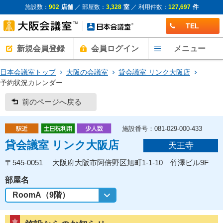
施設数：
902
店舗
／ 部屋数：
3,328
室
／ 利用件数：
127,697
件
TEL
新規会員登録
会員ログイン
メニュー
日本会議室トップ
大阪の会議室
貸会議室 リンク大阪店
予約状況カレンダー
前のページへ戻る
施設番号：081-029-000-433
貸会議室 リンク大阪店
天王寺
〒545-0051 大阪府大阪市阿倍野区旭町1-1-10 竹澤ビル9F
部屋名