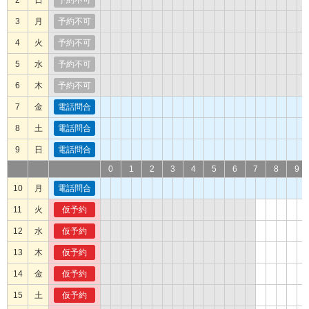
2
2
日
日
予約不可
予約不可
3
3
月
月
予約不可
予約不可
4
4
火
火
予約不可
予約不可
5
5
水
水
予約不可
予約不可
6
6
木
木
予約不可
予約不可
7
7
金
金
電話問合
電話問合
8
8
土
土
電話問合
電話問合
9
9
日
日
電話問合
電話問合
0
0
1
1
2
2
3
3
4
4
5
5
6
6
7
7
8
8
9
9
10
10
月
月
電話問合
電話問合
11
11
火
火
仮予約
仮予約
12
12
水
水
仮予約
仮予約
13
13
木
木
仮予約
仮予約
14
14
金
金
仮予約
仮予約
15
15
土
土
仮予約
仮予約