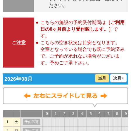
ださい。
こちらの施設の予約受付期間は
［ご利用
日の6ヶ月前より受付致します。］
で
す。
ご注意
こちらの空き状況は目安となります。
空室となっている場合でも既に予約済み
で、ご予約が承れない場合がございま
す。予めご了承下さい。
当月
次月»
2026年08月
0
0
0
0
1
1
1
1
2
2
2
2
3
3
3
3
4
4
4
4
5
5
5
5
6
6
6
6
7
7
7
7
8
8
8
8
9
9
9
9
1
1
土
土
予約不可
予約不可