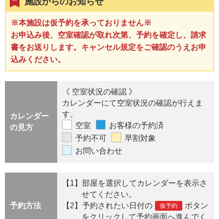
施設からのお知らせ
※本施設は仮予約を承っておりません※
お申込み後、空室確認が取れ次第、予約を確定し、請求
書をお送りします。キャンセル規定をご確認のうえお申
込みください。
《 空室状況の確認 》
カレンダーにて空室状況の確認が行えま
す。
カレンダー
空室
お客様の予約済
の見方
予約不可
早割対象
お問い合わせ
部屋を選択してカレンダーを表示さ
せてください。
予約方法
予約されたい日付の
ボタン
仮予約
をクリックして予約画面へ進んでく