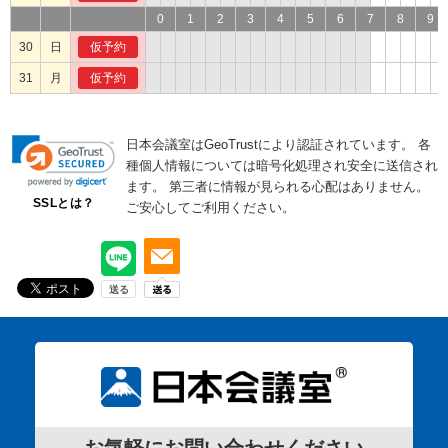
0
0
1
1
2
2
3
3
4
4
5
5
6
6
7
7
8
8
9
9
30
30
日
日
仮予約
仮予約
31
31
月
月
仮予約
仮予約
日本会議室はGeoTrustにより認証されています。
各
種個人情報については暗号化処理され安全に送信され
ます。
第三者に情報が見られる心配はありません。
SSLとは？
ご安心してご利用ください。