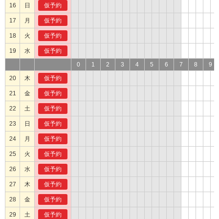
16
16
日
日
仮予約
仮予約
17
17
月
月
仮予約
仮予約
18
18
火
火
仮予約
仮予約
19
19
水
水
仮予約
仮予約
0
0
1
1
2
2
3
3
4
4
5
5
6
6
7
7
8
8
9
9
20
20
木
木
仮予約
仮予約
21
21
金
金
仮予約
仮予約
22
22
土
土
仮予約
仮予約
23
23
日
日
仮予約
仮予約
24
24
月
月
仮予約
仮予約
25
25
火
火
仮予約
仮予約
26
26
水
水
仮予約
仮予約
27
27
木
木
仮予約
仮予約
28
28
金
金
仮予約
仮予約
29
29
土
土
仮予約
仮予約