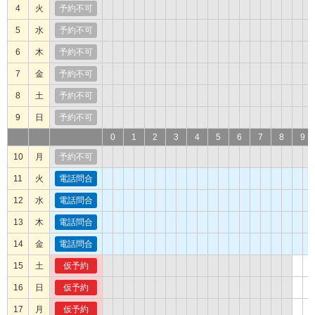
4
4
火
火
予約不可
予約不可
5
5
水
水
予約不可
予約不可
6
6
木
木
予約不可
予約不可
7
7
金
金
予約不可
予約不可
8
8
土
土
予約不可
予約不可
9
9
日
日
予約不可
予約不可
0
0
1
1
2
2
3
3
4
4
5
5
6
6
7
7
8
8
9
9
10
10
月
月
予約不可
予約不可
11
11
火
火
電話問合
電話問合
12
12
水
水
電話問合
電話問合
13
13
木
木
電話問合
電話問合
14
14
金
金
電話問合
電話問合
15
15
土
土
仮予約
仮予約
16
16
日
日
仮予約
仮予約
17
17
月
月
仮予約
仮予約