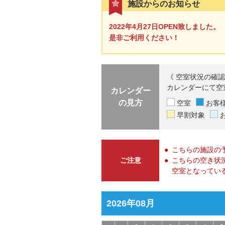
施設からのお知らせ
2022年4月27日OPEN致しました。
是非ご利用ください！
《 空室状況の確認
カレンダーにて空
カレンダー
の見方
空室
お客
早割対象
こちらの施設の
ご注意
こちらの空き状
空室となってい
2026年08月