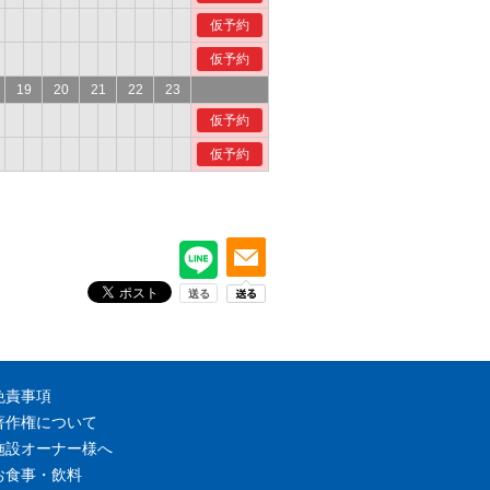
仮予約
仮予約
19
20
21
22
23
仮予約
仮予約
免責事項
著作権について
施設オーナー様へ
お食事・飲料