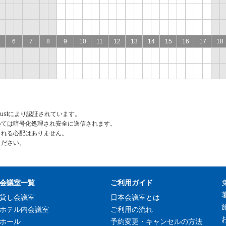
6
7
8
9
10
11
12
13
14
15
16
17
18
rustにより認証されています。
いては暗号化処理され安全に送信されます。
られる心配はありません。
ください。
会議室一覧
ご利用ガイド
貸し会議室
日本会議室とは
ホテル内会議室
ご利用の流れ
ホール
予約変更・キャンセルの方法