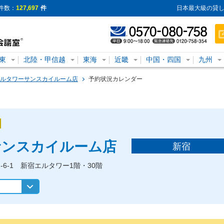
件数：
127,697
件
日本最大級の貸し
東
北陸・甲信越
東海
近畿
中国・四国
九州
ルタワーサンスカイルーム店
予約状況カレンダー
サンスカイルーム店
新宿
1-6-1 新宿エルタワー1階・30階