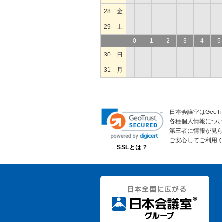
28
金
29
土
0
1
2
3
4
5
30
日
31
月
日本会議室はGeoT
各種個人情報につ
第三者に情報が見
ご安心してご利用
SSLとは？