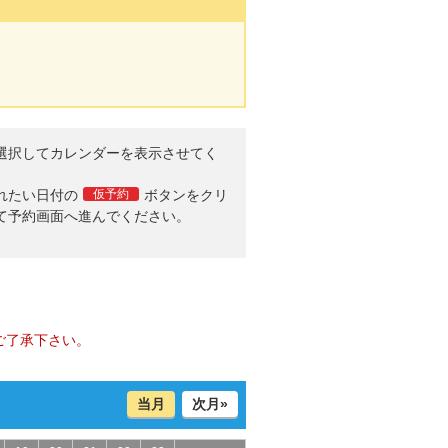
選択してカレンダーを表示させてく
。
れたい日付の
仮予約
ボタンをクリ
て予約画面へ進んでください。
ご了承下さい。
当月
次月»