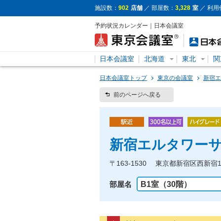
施設数：
902
店舗
／ 部屋数：
3,328
室
／ 利用
予約状況カレンダー｜日本会議室
日本会議室
北海道
東北
関
日本会議室トップ
東京の会議室
新宿エ
前のページへ戻る
新宿エルタワー
〒163-1530 東京都新宿区西新宿
部屋名