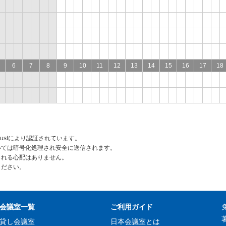
6
7
8
9
10
11
12
13
14
15
16
17
18
rustにより認証されています。
いては暗号化処理され安全に送信されます。
られる心配はありません。
ください。
会議室一覧
ご利用ガイド
貸し会議室
日本会議室とは