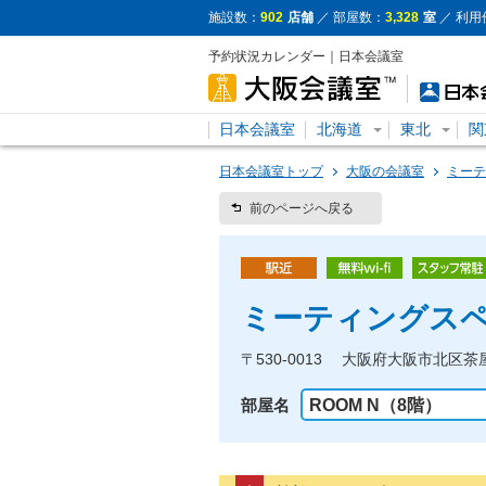
施設数：
902
店舗
／ 部屋数：
3,328
室
／ 利用
予約状況カレンダー｜日本会議室
日本会議室
北海道
東北
関
日本会議室トップ
大阪の会議室
ミーテ
前のページへ戻る
ミーティングスペ
〒530-0013 大阪府大阪市北区茶屋町
部屋名