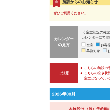
施設からのお知らせ
ぜひご利用ください。
《 空室状況の確認
カレンダーにて空
カレンダー
の見方
空室
お客
早割対象
こちらの施設の
ご注意
こちらの空き状
空室となってい
2026年08月
本施設は（仮）予約時