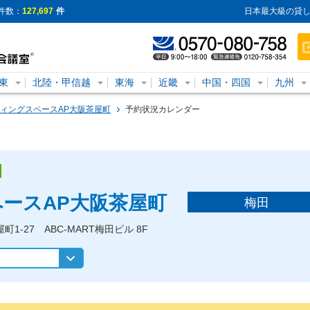
件数：
127,697
件
日本最大級の貸し
東
北陸・甲信越
東海
近畿
中国・四国
九州
ィングスペースAP大阪茶屋町
予約状況カレンダー
ースAP大阪茶屋町
梅田
1-27 ABC-MART梅田ビル 8F