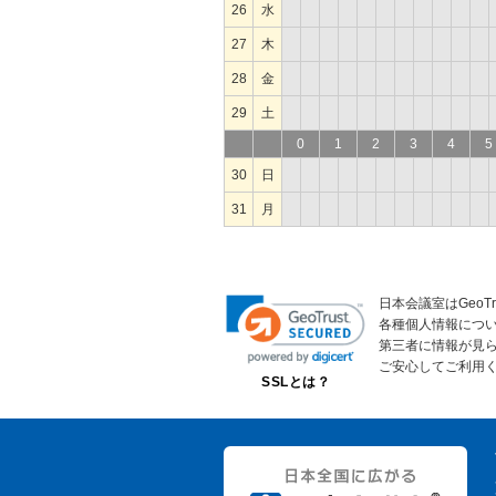
26
水
27
木
28
金
29
土
0
1
2
3
4
5
30
日
31
月
日本会議室はGeoT
各種個人情報につ
第三者に情報が見
ご安心してご利用
SSLとは？