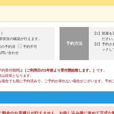
 》
部屋を
室状況の確認が行えます。
ださい
予約方法
予約さ
様の予約済
予約不可
ックし
お問い合わせ
予約受付期間は
［ご利用日の1年前より受付開始致します。］
です。
況は目安となります。
る場合でも既に予約済みで、ご予約が承れない場合がございます。予め
に料金のお見積りが行えません。お申し込み後に改めて正式な