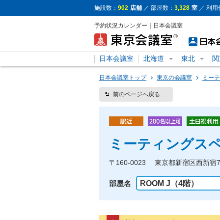
施設数：
902
店舗
／ 部屋数：
3,328
室
／ 利用
予約状況カレンダー｜日本会議室
日本会議室
北海道
東北
関
日本会議室トップ
東京の会議室
ミーテ
前のページへ戻る
ミーティングスペ
〒160-0023 東京都新宿区西新宿7
部屋名