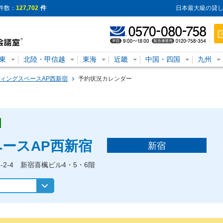
件数：
127,702
件
日本最大級の貸し
東
北陸・甲信越
東海
近畿
中国・四国
九州
ィングスペースAP西新宿
予約状況カレンダー
ースAP西新宿
新宿
-2-4 新宿喜楓ビル4・5・6階