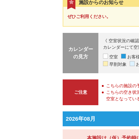
施設からのお知らせ
ぜひご利用ください。
《 空室状況の確認
カレンダーにて空
カレンダー
の見方
空室
お客
早割対象
こちらの施設の
ご注意
こちらの空き状
空室となってい
2026年08月
本施設は（仮）予約時