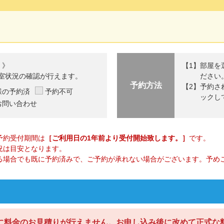
 》
部屋を
室状況の確認が行えます。
ださい
予約方法
予約さ
様の予約済
予約不可
ックし
お問い合わせ
予約受付期間は
［ご利用日の1年前より受付開始致します。］
です。
況は目安となります。
る場合でも既に予約済みで、ご予約が承れない場合がございます。予め
に料金のお見積りが行えません。お申し込み後に改めて正式な