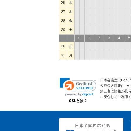
26
水
27
木
28
金
29
土
0
1
2
3
4
5
30
日
31
月
日本会議室はGeoT
各種個人情報につ
第三者に情報が見
ご安心してご利用
SSLとは？