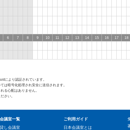
6
7
8
9
10
11
12
13
14
15
16
17
18
rustにより認証されています。
いては暗号化処理され安全に送信されます。
られる心配はありません。
ください。
会議室一覧
ご利用ガイド
貸し会議室
日本会議室とは