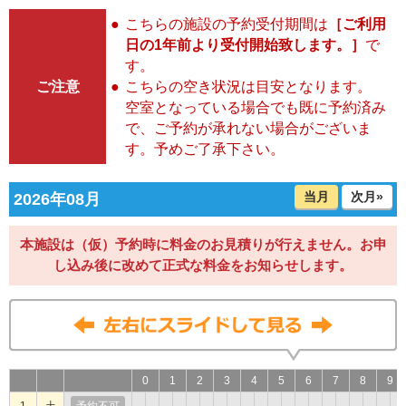
こちらの施設の予約受付期間は
［ご利用
日の1年前より受付開始致します。］
で
す。
ご注意
こちらの空き状況は目安となります。
空室となっている場合でも既に予約済み
で、ご予約が承れない場合がございま
す。予めご了承下さい。
当月
次月»
2026年08月
本施設は（仮）予約時に料金のお見積りが行えません。お申
し込み後に改めて正式な料金をお知らせします。
0
0
0
0
1
1
1
1
2
2
2
2
3
3
3
3
4
4
4
4
5
5
5
5
6
6
6
6
7
7
7
7
8
8
8
8
9
9
9
9