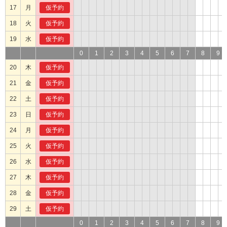
17
17
月
月
仮予約
仮予約
18
18
火
火
仮予約
仮予約
19
19
水
水
仮予約
仮予約
0
0
1
1
2
2
3
3
4
4
5
5
6
6
7
7
8
8
9
9
20
20
木
木
仮予約
仮予約
21
21
金
金
仮予約
仮予約
22
22
土
土
仮予約
仮予約
23
23
日
日
仮予約
仮予約
24
24
月
月
仮予約
仮予約
25
25
火
火
仮予約
仮予約
26
26
水
水
仮予約
仮予約
27
27
木
木
仮予約
仮予約
28
28
金
金
仮予約
仮予約
29
29
土
土
仮予約
仮予約
0
0
1
1
2
2
3
3
4
4
5
5
6
6
7
7
8
8
9
9