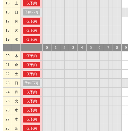
15
15
土
土
仮予約
仮予約
16
16
日
日
予約不可
予約不可
17
17
月
月
仮予約
仮予約
18
18
火
火
仮予約
仮予約
19
19
水
水
仮予約
仮予約
0
0
1
1
2
2
3
3
4
4
5
5
6
6
7
7
8
8
9
9
20
20
木
木
仮予約
仮予約
21
21
金
金
仮予約
仮予約
22
22
土
土
仮予約
仮予約
23
23
日
日
予約不可
予約不可
24
24
月
月
仮予約
仮予約
25
25
火
火
仮予約
仮予約
26
26
水
水
仮予約
仮予約
27
27
木
木
仮予約
仮予約
28
28
金
金
仮予約
仮予約