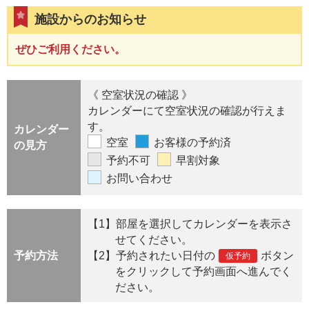
施設からのお知らせ
ぜひご利用ください。
《 空室状況の確認 》
カレンダーにて空室状況の確認が行えま
す。
カレンダー
空室
お客様の予約済
の見方
予約不可
早割対象
お問い合わせ
部屋を選択してカレンダーを表示さ
せてください。
予約方法
予約されたい日付の
ボタン
仮予約
をクリックして予約画面へ進んでく
ださい。