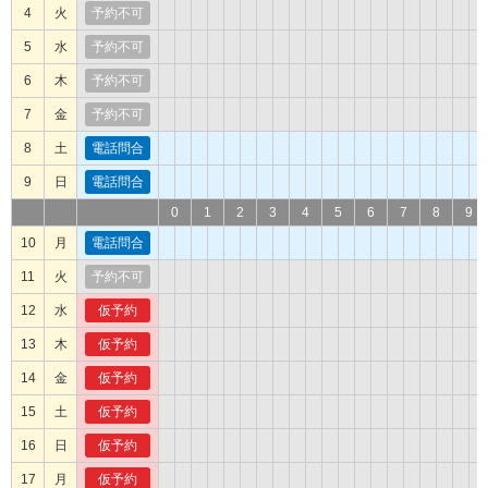
4
4
火
火
予約不可
予約不可
5
5
水
水
予約不可
予約不可
6
6
木
木
予約不可
予約不可
7
7
金
金
予約不可
予約不可
8
8
土
土
電話問合
電話問合
9
9
日
日
電話問合
電話問合
0
0
1
1
2
2
3
3
4
4
5
5
6
6
7
7
8
8
9
9
10
10
月
月
電話問合
電話問合
11
11
火
火
予約不可
予約不可
12
12
水
水
仮予約
仮予約
13
13
木
木
仮予約
仮予約
14
14
金
金
仮予約
仮予約
15
15
土
土
仮予約
仮予約
16
16
日
日
仮予約
仮予約
17
17
月
月
仮予約
仮予約