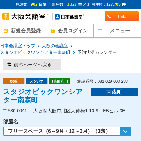
施設数：
902
店舗
／ 部屋数：
3,328
室
／ 利用件数：
127,705
件
TEL
新規会員登録
会員ログイン
メニュー
日本会議室トップ
大阪の会議室
スタジオビックワンシアター南森町
予約状況カレンダー
前のページへ戻る
施設番号：081-029-000-283
スタジオビックワンシア
南森町
ター南森町
〒530-0041 大阪府大阪市北区天神橋1-10-9 FBビル 3F
部屋名