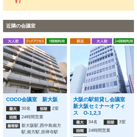
す)
近隣の会議室
COCO会議室 新大阪
大阪の駅前貸し会議室
新大阪セミナーオフィ
30名
2室
ス O-1,2,3
24時間営業
34名
3室
新大阪駅,西中島南方
24時間営業
駅,南方駅,崇禅寺駅