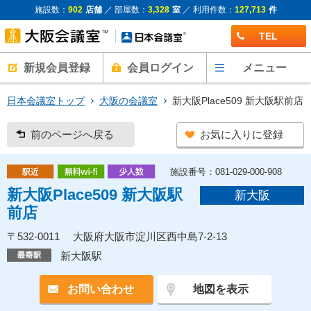
施設数：
902
店舗
／ 部屋数：
3,328
室
／ 利用件数：
127,713
件
TEL
新規会員登録
会員ログイン
メニュー
日本会議室トップ
大阪の会議室
新大阪Place509 新大阪駅前店
前のページへ戻る
お気に入りに登録
施設番号：081-029-000-908
新大阪Place509 新大阪駅
新大阪
前店
〒532-0011 大阪府大阪市淀川区西中島7-2-13
新大阪駅
お問い合わせ
地図を表示