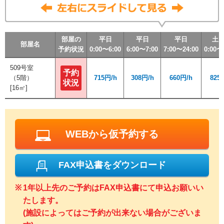
部屋の
部屋の
部屋の
部屋の
平日
平日
平日
平日
平日
平日
平日
平日
平日
平日
平日
平日
土
土
土
土
部屋名
部屋名
部屋名
部屋名
予約状況
予約状況
予約状況
予約状況
0:00〜6:00
0:00〜6:00
0:00〜6:00
0:00〜6:00
6:00〜7:00
6:00〜7:00
6:00〜7:00
6:00〜7:00
7:00〜24:00
7:00〜24:00
7:00〜24:00
7:00〜24:00
0:00〜
0:00〜
0:00〜
0:00〜
509号室
509号室
予約
予約
（5階）
（5階）
715円/h
715円/h
308円/h
308円/h
660円/h
660円/h
825
825
状況
状況
[16㎡]
[16㎡]
WEBから仮予約する
FAX申込書をダウンロード
1年以上先のご予約はFAX申込書にて申込お願いい
たします。
(施設によってはご予約が出来ない場合がございま