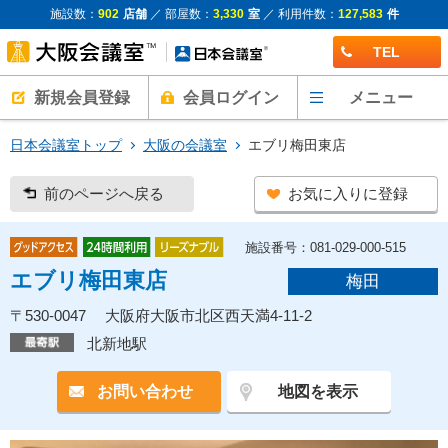
施設数：
902
店舗
／ 部屋数：
3,330
室
／ 利用件数：
127,583
件
TEL
新規会員登録
会員ログイン
メニュー
日本会議室トップ
大阪の会議室
エブリ梅田東店
前のページへ戻る
お気に入りに登録
施設番号：081-029-000-515
エブリ梅田東店
梅田
〒530-0047 大阪府大阪市北区西天満4-11-2
北新地駅
お問い合わせ
地図を表示