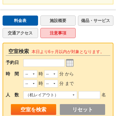
料金表
施設概要
備品・サービス
交通アクセス
注意事項
空室検索
本日より6ヶ月以内が対象となります。
予約日
時 間
時
分 から
時
分 まで
人 数
名
リセット