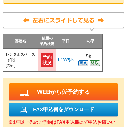
部屋の
部屋の
部屋の
部屋の
部屋名
部屋名
部屋名
部屋名
平日
平日
平日
平日
ロの字
ロの字
ロの字
ロの字
予約状況
予約状況
予約状況
予約状況
レンタルスペース
レンタルスペース
5名
5名
予約
予約
（5階）
（5階）
1,188円/h
1,188円/h
状況
状況
写真
写真
間取
間取
[20㎡]
[20㎡]
WEBから仮予約する
FAX申込書をダウンロード
1年以上先のご予約はFAX申込書にて申込お願いい