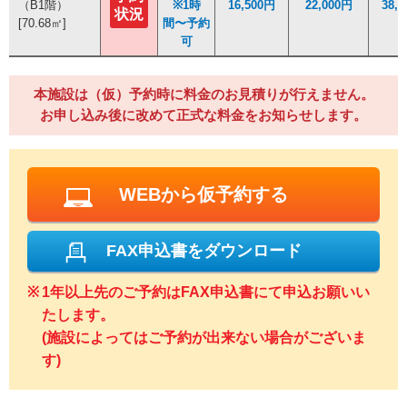
（B1階）
（B1階）
※1時
※1時
16,500円
16,500円
22,000円
22,000円
38,
38,
状況
状況
[70.68㎡]
[70.68㎡]
間〜予約
間〜予約
可
可
本施設は（仮）予約時に料金のお見積りが行えません。
お申し込み後に改めて正式な料金をお知らせします。
WEBから仮予約する
FAX申込書をダウンロード
1年以上先のご予約はFAX申込書にて申込お願いい
たします。
(施設によってはご予約が出来ない場合がございま
す)