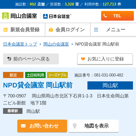
施設数：
902
店舗
／ 部屋数：
3,328
室
／ 利用件数：
127,713
件
TEL
新規会員登録
会員ログイン
メニュー
日本会議室トップ
岡山の会議室
NPD貸会議室 岡山駅前
前のページへ戻る
お気に入りに登録
施設番号：081-031-000-482
NPD貸会議室 岡山駅前
岡山駅
〒700-0907 岡山県岡山市北区下石井1-1-3 日本生命岡山第
二ビル新館 地下1階
岡山駅
お問い合わせ
地図を表示