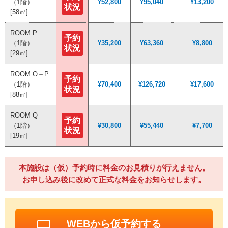
（1階）
（1階）
¥52,800
¥52,800
¥95,040
¥95,040
¥13,200
¥13,200
状況
状況
[58㎡]
[58㎡]
ROOM P
ROOM P
予約
予約
（1階）
（1階）
¥35,200
¥35,200
¥63,360
¥63,360
¥8,800
¥8,800
状況
状況
[29㎡]
[29㎡]
ROOM O＋P
ROOM O＋P
予約
予約
（1階）
（1階）
¥70,400
¥70,400
¥126,720
¥126,720
¥17,600
¥17,600
状況
状況
[88㎡]
[88㎡]
ROOM Q
ROOM Q
予約
予約
（1階）
（1階）
¥30,800
¥30,800
¥55,440
¥55,440
¥7,700
¥7,700
状況
状況
[19㎡]
[19㎡]
本施設は（仮）予約時に料金のお見積りが行えません。
お申し込み後に改めて正式な料金をお知らせします。
WEBから仮予約する