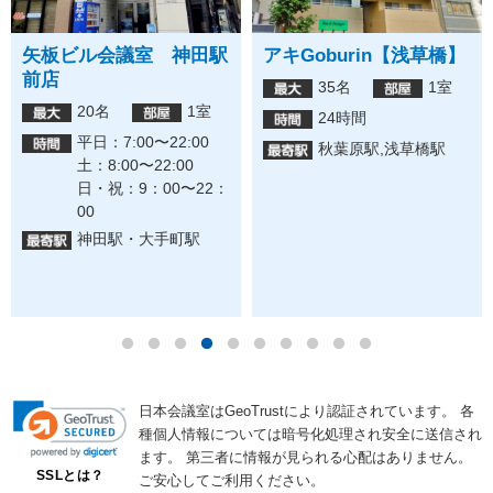
矢板ビル会議室 神田駅
アキGoburin【浅草橋】
前店
35名
1室
20名
1室
24時間
平日：7:00〜22:00
秋葉原駅,浅草橋駅
土：8:00〜22:00
日・祝：9：00〜22：
00
神田駅・大手町駅
日本会議室はGeoTrustにより認証されています。
各
種個人情報については暗号化処理され安全に送信され
ます。
第三者に情報が見られる心配はありません。
SSLとは？
ご安心してご利用ください。