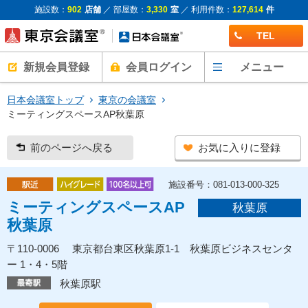
施設数：
902
店舗
／ 部屋数：
3,330
室
／ 利用件数：
127,614
件
TEL
新規会員登録
会員ログイン
メニュー
日本会議室トップ
東京の会議室
ミーティングスペースAP秋葉原
前のページへ戻る
お気に入りに登録
施設番号：081-013-000-325
ミーティングスペースAP
秋葉原
秋葉原
〒110-0006 東京都台東区秋葉原1-1 秋葉原ビジネスセンタ
ー 1・4・5階
秋葉原駅