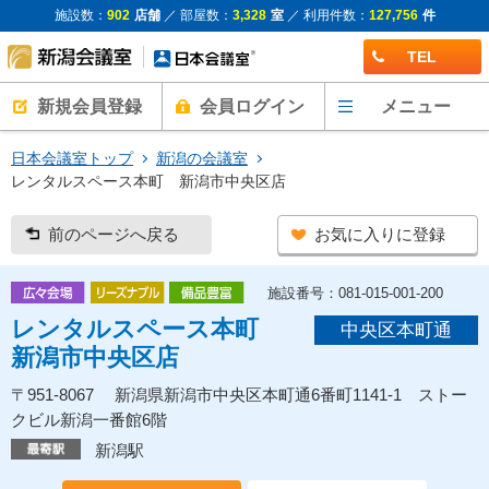
施設数：
902
店舗
／ 部屋数：
3,328
室
／ 利用件数：
127,756
件
TEL
新規会員登録
会員ログイン
メニュー
日本会議室トップ
新潟の会議室
​レンタルスペース本町 新潟市中央区店
前のページへ戻る
お気に入りに登録
施設番号：081-015-001-200
​レンタルスペース本町
中央区本町通
新潟市中央区店
〒951-8067 新潟県新潟市中央区本町通6番町1141-1 ストー
クビル新潟一番館6階
新潟駅