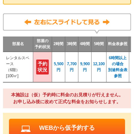
部屋の
部屋の
部屋の
部屋の
部屋名
部屋名
部屋名
部屋名
2時間
2時間
2時間
2時間
3時間
3時間
3時間
3時間
4時間
4時間
4時間
4時間
5時間
5時間
5時間
5時間
料金表参照
料金表参照
料金表参照
料金表参照
予約状況
予約状況
予約状況
予約状況
​レンタルスペ
​レンタルスペ
6時間以上
6時間以上
予約
予約
ース
ース
5,500
5,500
7,700
7,700
9,900
9,900
12,100
12,100
の場合
の場合
状況
状況
（6階）
（6階）
円
円
円
円
円
円
円
円
別途料金表
別途料金表
[100㎡]
[100㎡]
参照
参照
本施設は（仮）予約時に料金のお見積りが行えません。
お申し込み後に改めて正式な料金をお知らせします。
WEBから仮予約する