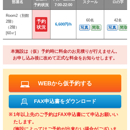
部屋名
部屋名
部屋名
部屋名
スクール
スクール
スクール
スクール
ロの字
ロの字
ロの字
ロの字
予約状況
予約状況
予約状況
予約状況
7:00-22:00
7:00-22:00
7:00-22:00
7:00-22:00
Room2（別館
Room2（別館
60名
60名
42名
42名
予約
予約
2階）
2階）
6,600円/h
6,600円/h
状況
状況
（2階）
（2階）
写真
写真
間取
間取
写真
写真
間取
間取
[60㎡]
[60㎡]
本施設は（仮）予約時に料金のお見積りが行えません。
お申し込み後に改めて正式な料金をお知らせします。
WEBから仮予約する
FAX申込書をダウンロード
1年以上先のご予約はFAX申込書にて申込お願いい
たします。
(施設によってはご予約が出来ない場合がございま