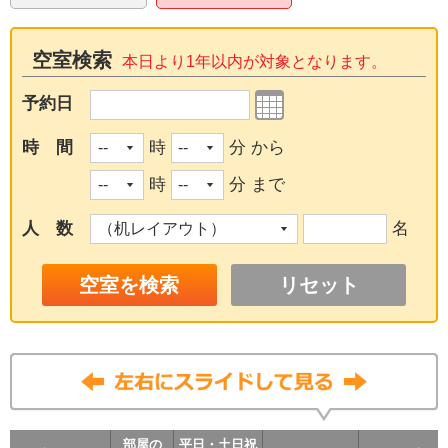
空室検索
本日より1年以内が対象となります。
予約日
時 間
時
分 から
時
分 まで
人 数
名
リセット
部屋の
部屋の
部屋の
部屋の
平日・土日祝
平日・土日祝
平日・土日祝
平日・土日祝