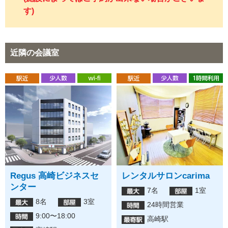
す)
近隣の会議室
Regus 高崎ビジネスセ
レンタルサロンcarima
ンター
7名
1室
8名
3室
24時間営業
9:00〜18:00
高崎駅