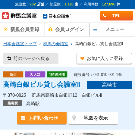
施設数：
902
店舗
／ 部屋数：
3,328
室
／ 利用件数：
127,696
件
TEL
新規会員登録
会員ログイン
メニュー
日本会議室トップ
群馬の会議室
高崎白銀ビル貸し会議室Ⅱ
前のページへ戻る
お気に入りに登録
施設番号：081-010-001-145
高崎白銀ビル貸し会議室Ⅱ
高崎市
〒370-0825 群馬県高崎市白銀町12 白銀ビルⅡ
高崎駅
お問い合わせ
地図を表示