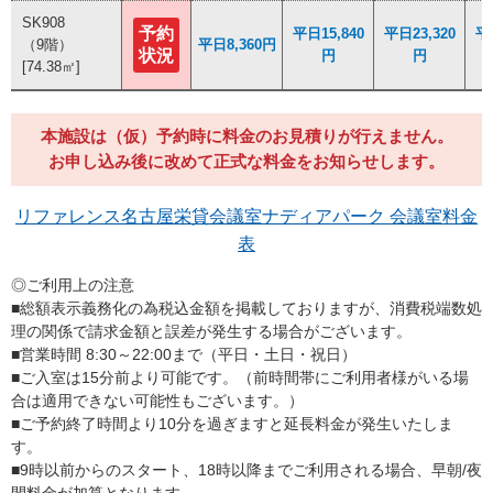
SK908
SK908
予約
予約
平日15,840
平日15,840
平日23,320
平日23,320
平日
平日
（9階）
（9階）
平日8,360円
平日8,360円
状況
状況
円
円
円
円
[74.38㎡]
[74.38㎡]
本施設は（仮）予約時に料金のお見積りが行えません。
お申し込み後に改めて正式な料金をお知らせします。
リファレンス名古屋栄貸会議室ナディアパーク 会議室料金
表
◎ご利用上の注意
■総額表示義務化の為税込金額を掲載しておりますが、消費税端数処
理の関係で請求金額と誤差が発生する場合がございます。
■営業時間 8:30～22:00まで（平日・土日・祝日）
■ご入室は15分前より可能です。（前時間帯にご利用者様がいる場
合は適用できない可能性もございます。）
■ご予約終了時間より10分を過ぎますと延⾧料金が発生いたしま
す。
■9時以前からのスタート、18時以降までご利用される場合、早朝/夜