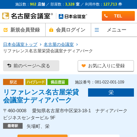
施設数：
902
店舗
／ 部屋数：
3,328
室
／ 利用件数：
127,713
件
TEL
新規会員登録
会員ログイン
メニュー
日本会議室トップ
名古屋の会議室
リファレンス名古屋栄貸会議室ナディアパーク
前のページへ戻る
お気に入りに登録
施設番号：081-022-001-109
リファレンス名古屋栄貸
栄
会議室ナディアパーク
〒460-0008 愛知県名古屋市中区栄3-18-1 ナディアパーク
ビジネスセンタービル 9F
矢場町、栄