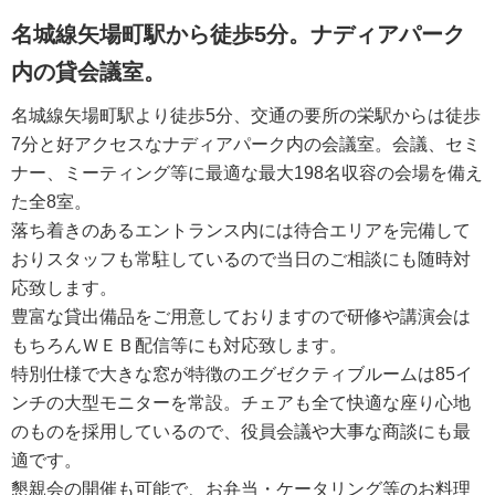
名城線矢場町駅から徒歩5分。ナディアパーク
内の貸会議室。
名城線矢場町駅より徒歩5分、交通の要所の栄駅からは徒歩
7分と好アクセスなナディアパーク内の会議室。会議、セミ
ナー、ミーティング等に最適な最大198名収容の会場を備え
た全8室。
落ち着きのあるエントランス内には待合エリアを完備して
おりスタッフも常駐しているので当日のご相談にも随時対
応致します。
豊富な貸出備品をご用意しておりますので研修や講演会は
もちろんＷＥＢ配信等にも対応致します。
特別仕様で大きな窓が特徴のエグゼクティブルームは85イ
ンチの大型モニターを常設。チェアも全て快適な座り心地
のものを採用しているので、役員会議や大事な商談にも最
適です。
懇親会の開催も可能で、お弁当・ケータリング等のお料理