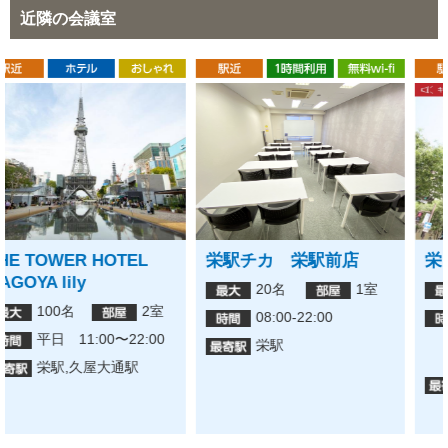
近隣の会議室
栄駅チカ 栄駅前店
栄ガスビル店
20名
1室
250名
10室
08:00-22:00
9:00〜21:00 ※時間
外のご予約はご相談
栄駅
ください。
栄駅