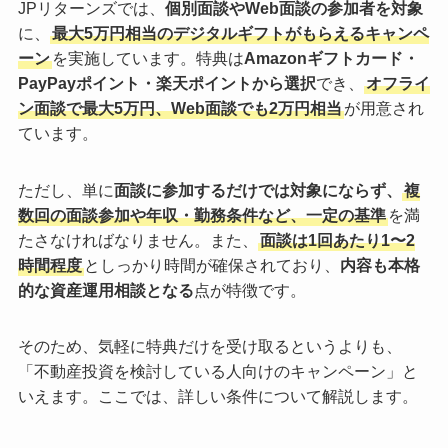
JPリターンズでは、
個別面談やWeb面談の参加者を対象
に、
最大5万円相当のデジタルギフトがもらえるキャンペ
ーン
を実施しています。特典は
Amazonギフトカード・
PayPayポイント・楽天ポイントから選択
でき、
オフライ
ン面談で最大5万円、Web面談でも2万円相当
が用意され
ています。
ただし、単に
面談に参加するだけでは対象にならず、
複
数回の面談参加や年収・勤務条件など、一定の基準
を満
たさなければなりません。また、
面談は1回あたり1〜2
時間程度
としっかり時間が確保されており、
内容も本格
的な資産運用相談となる
点が特徴です。
そのため、気軽に特典だけを受け取るというよりも、
「不動産投資を検討している人向けのキャンペーン」と
いえます。ここでは、詳しい条件について解説します。