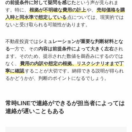
の前提条件に対して疑問を感じた
という声が見られま
す。特に、
根拠が不明確な費用の計上
や、
売却価格を購
入時と同水準で想定している
点については、現実的では
ないと受け取られる可能性があります。
不動産投資では
シミュレーションが重要な判断材料とな
る
一方で、その
内容は前提条件によって大きく左右
され
ます。そのため、提示された数値を鵜呑みにするのでは
なく、
費用の内訳や想定の根拠、リスクシナリオまで丁
寧に確認
することが大切です。納得できる説明が得られ
るかどうかが、判断のポイントになるでしょう。
常時LINEで連絡ができるが担当者によっては
連絡が遅いこともある