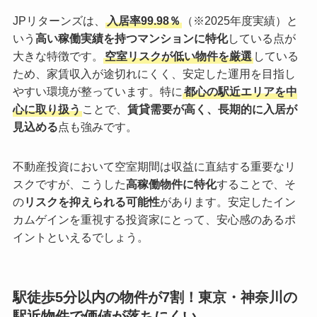
JPリターンズは、
入居率99.98％
（※2025年度実績）と
いう
高い稼働実績を持つマンションに特化
している点が
大きな特徴です。
空室リスクが低い物件を厳選
している
ため、家賃収入が途切れにくく、安定した運用を目指し
やすい環境が整っています。特に
都心の駅近エリアを中
心に取り扱う
ことで、
賃貸需要が高く、長期的に入居が
見込める
点も強みです。
不動産投資において空室期間は収益に直結する重要なリ
スクですが、こうした
高稼働物件に特化
することで、そ
の
リスクを抑えられる可能性
があります。安定したイン
カムゲインを重視する投資家にとって、安心感のあるポ
イントといえるでしょう。
駅徒歩5分以内の物件が7割！東京・神奈川の
駅近物件で価値が落ちにくい