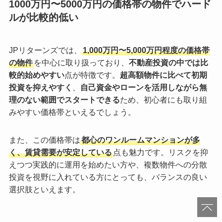
1000万円〜5000万円の価格帯の物件でハード
ルが比較的低い
JPリターンズでは、
1,000万円〜5,000万円程度の価格帯
の物件
を中心に取り扱っており、
不動産投資の中では比
較的始めやすい
点が特徴です。
超高額物件に比べて初期
投資を抑えやすく
、
自己資金やローンを活用しながら無
理のない範囲でスタートできる
ため、初心者にも取り組
みやすい価格帯といえるでしょう。
また、この価格帯は
都心のワンルームマンションが多
く、賃貸需要が安定している
点も魅力です。リスクを抑
えつつ実践的に運用を始めたい方や、複数物件への分散
投資を視野に入れている方にとっても、バランスの良い
選択肢といえます。