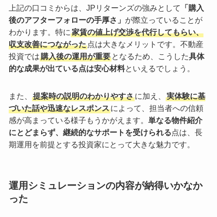
上記の口コミからは、JPリターンズの強みとして
「購入
後のアフターフォローの手厚さ」
が際立っていることが
わかります。特に
家賃の値上げ交渉を代行してもらい、
収支改善につながった
点は大きなメリットです。不動産
投資では
購入後の運用が重要
となるため、こうした
具体
的な成果が出ている点は安心材料
といえるでしょう。
また、
提案時の説明のわかりやすさ
に加え、
実体験に基
づいた話や迅速なレスポンス
によって、担当者への信頼
感が高まっている様子もうかがえます。
単なる物件紹介
にとどまらず、継続的なサポートを受けられる
点は、長
期運用を前提とする投資家にとって大きな魅力です。
運用シミュレーションの内容が納得いかなか
った