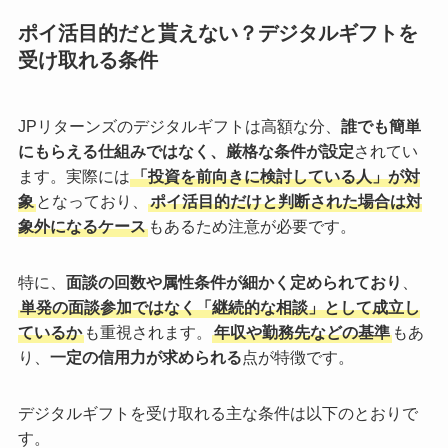
ポイ活目的だと貰えない？デジタルギフトを
受け取れる条件
JPリターンズのデジタルギフトは高額な分、
誰でも簡単
にもらえる仕組みではなく、厳格な条件が設定
されてい
ます。実際には
「投資を前向きに検討している人」が対
象
となっており、
ポイ活目的だけと判断された場合は対
象外になるケース
もあるため注意が必要です。
特に、
面談の回数や属性条件が細かく定められており
、
単発の面談参加ではなく「継続的な相談」として成立し
ているか
も重視されます。
年収や勤務先などの基準
もあ
り、
一定の信用力が求められる
点が特徴です。
デジタルギフトを受け取れる主な条件は以下のとおりで
す。