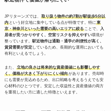
JPリターンズでは、
取り扱う物件の約7割が駅徒歩5分以
内
という好立地に集中している点が特徴です。特に
東
京・神奈川といった需要の高いエリアに絞る
ことで、
入
居者が見つかりやすく、空室リスクを抑えやすい
環境が
整っています。
駅近物件は通勤・通学の利便性が高く、
賃貸需要が安定
しているため、長期的な運用においても
有利といえるでしょう。
また、
立地の良さは将来的な資産価値にも影響しやす
く、価格が大きく下がりにくい傾向
があります。売却時
にも需要が見込めるため、出口戦略を考えるうえでも安
心材料のひとつです。安定した収益性と資産価値の両方
を重視したい方に適した特徴といえます。