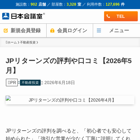
施設数：
902
店舗
／ 部屋数：
3,328
室
／ 利用件数：
127,696
件
TEL
新規会員登録
会員ログイン
メニュー
ホーム
不動産投資
JPリターンズの評判や口コミ【2026年5
月】
2026年6月18日
PR
不動産投資
JPリターンズの評判を調べると、「初心者でも安心して
始められた」「強引な営業が少なく丁寧に説明してくれ