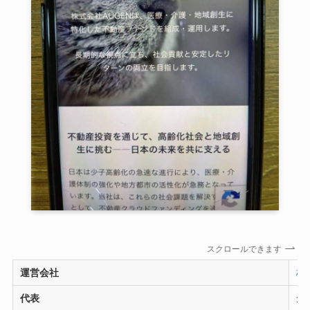
スクロールできます
運営会社
株
代表
倉