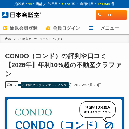
施設数：
902
店舗
／ 部屋数：
3,328
室
／ 利用件数：
127,640
件
TEL
新規会員登録
会員ログイン
メニュー
ホーム
不動産クラウドファンディング
CONDO（コンド）の評判や口コミ
【2026年】年利10%超の不動産クラファ
ン
2026年7月29日
PR
不動産クラウドファンディング