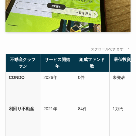
スクロールできます
不動産クラフ
サービス開始
組成ファンド
最低投資金
ァン
年
数
CONDO
2026年
0件
未発表
利回り不動産
2021年
84件
1万円