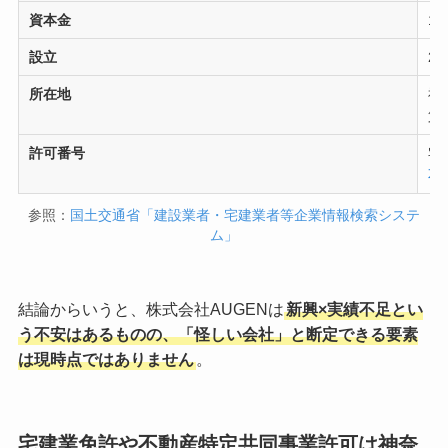
資本金
1
設立
2
所在地
神
第
許可番号
宅
不
参照：
国土交通省「建設業者・宅建業者等企業情報検索システ
ム」
結論からいうと、株式会社AUGENは
新興×実績不足とい
う不安はあるものの、「怪しい会社」と断定できる要素
は現時点ではありません
。
宅建業免許や不動産特定共同事業許可は神奈