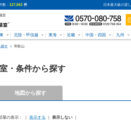
件数：
127,562
件
日本最大級の貸し
議室
東
北陸・甲信越
東海
近畿
中国・四国
九州
ら探す
和歌山
室・条件から探す
地図から探す
部屋の表示： ｜
表示する
｜
表示しない
｜