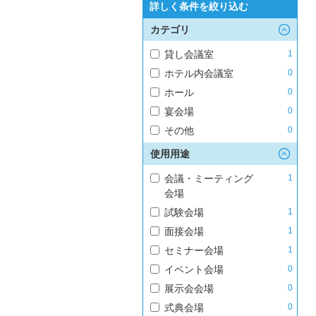
詳しく条件を絞り込む
カテゴリ
貸し会議室
1
ホテル内会議室
0
ホール
0
宴会場
0
その他
0
使用用途
会議・ミーティング
1
会場
試験会場
1
面接会場
1
セミナー会場
1
イベント会場
0
展示会会場
0
式典会場
0