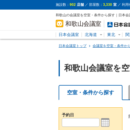
施設数：
902
店舗
／ 部屋数：
3,330
室
／ 利用
和歌山の会議室を空室・条件から探す｜日本会
日本会議室
北海道
東北
関
日本会議室トップ
会議室を空室・条件か
和歌山会議室を空
空室・条件から探す
予約日