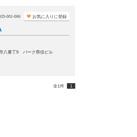
お気に入りに登録
5-001-066
A
歌山市八番丁9 パーク県信ビル
全
1
件
1