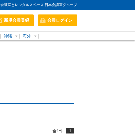
会議室とレンタルスペース 日本会議室グループ
新規会員登録
会員ログイン
沖縄
海外
全
1
件
1