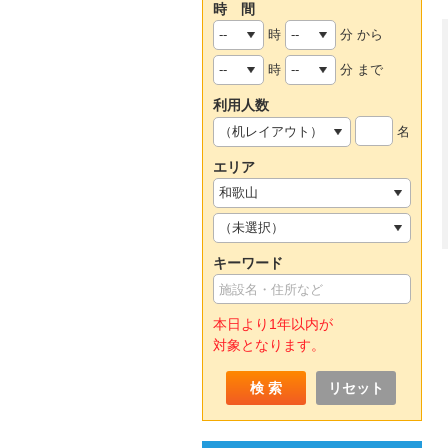
時 間
時
分 から
時
分 まで
利用人数
名
エリア
キーワード
本日より1年以内が
対象となります。
リセット