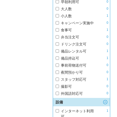
早朝利用可
0
大人数
0
小人数
1
キャンペーン実施中
0
食事可
1
弁当注文可
0
ドリンク注文可
0
備品レンタル可
1
備品持込可
1
事前荷物送付可
0
夜間預かり可
0
スタッフ対応可
1
撮影可
0
外国語対応可
0
設備
インターネット利用
1
可