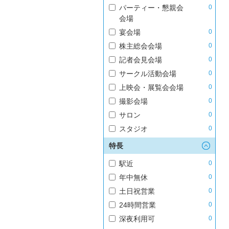
パーティー・懇親会
0
会場
宴会場
0
株主総会会場
0
記者会見会場
0
サークル活動会場
0
上映会・展覧会会場
0
撮影会場
0
サロン
0
スタジオ
0
特長
駅近
0
年中無休
0
土日祝営業
0
24時間営業
0
深夜利用可
0