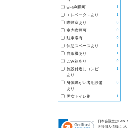
wi-fi利用可
1
エレベータ－あり
1
喫煙室あり
0
室内喫煙可
0
駐車場有
0
休憩スペースあり
1
自販機あり
1
ごみ箱あり
0
施設付近にコンビニ
1
あり
身体障がい者用設備
0
あり
男女トイレ別
1
日本会議室はGeoT
各種個人情報につ