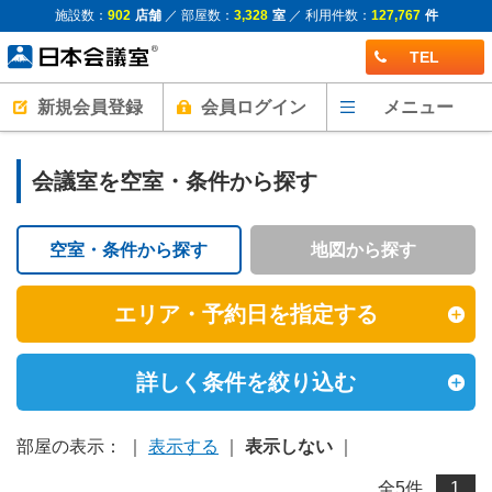
施設数：
902
店舗
／ 部屋数：
3,328
室
／ 利用件数：
127,767
件
TEL
新規会員登録
会員ログイン
メニュー
会議室を空室・条件から探す
空室・条件から探す
地図から探す
エリア・予約日を指定する
詳しく条件を絞り込む
部屋の表示： ｜
表示する
｜
表示しない
｜
全
5
件
1