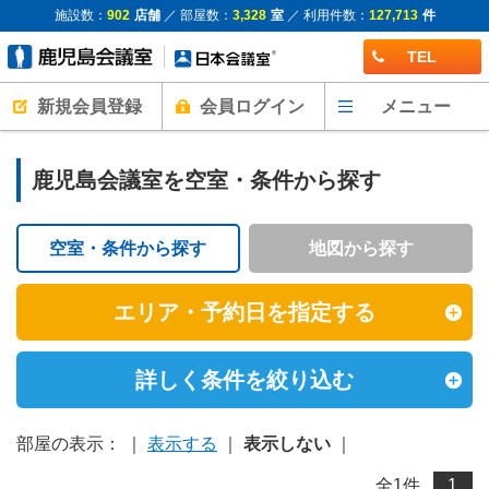
施設数：
902
店舗
／ 部屋数：
3,328
室
／ 利用件数：
127,713
件
TEL
新規会員登録
会員ログイン
メニュー
鹿児島会議室を空室・条件から探す
空室・条件から探す
地図から探す
エリア・予約日を指定する
詳しく条件を絞り込む
部屋の表示： ｜
表示する
｜
表示しない
｜
全
1
件
1