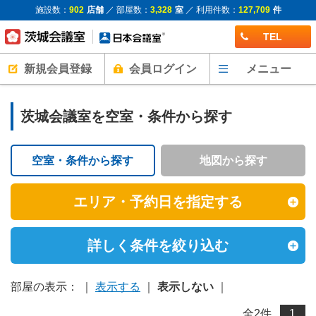
施設数：
902
店舗
／ 部屋数：
3,328
室
／ 利用件数：
127,709
件
TEL
新規会員登録
会員ログイン
メニュー
茨城会議室を空室・条件から探す
空室・条件から探す
地図から探す
エリア・予約日を指定する
詳しく条件を絞り込む
部屋の表示： ｜
表示する
｜
表示しない
｜
全
2
件
1