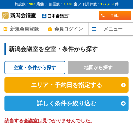
施設数：
902
店舗
／ 部屋数：
3,328
室
／ 利用件数：
127,709
件
TEL
新規会員登録
会員ログイン
メニュー
新潟会議室を空室・条件から探す
空室・条件から探す
地図から探す
エリア・予約日を指定する
詳しく条件を絞り込む
該当する会議室は見つかりませんでした。