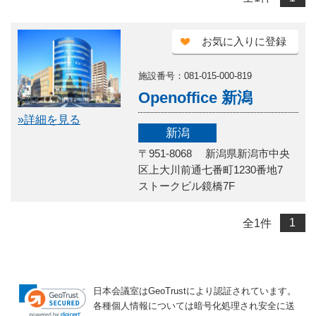
お気に入りに登録
施設番号：081-015-000-819
Openoffice 新潟
»詳細を見る
新潟
〒951-8068 新潟県新潟市中央
区上大川前通七番町1230番地7
ストークビル鏡橋7F
全
1
件
1
日本会議室はGeoTrustにより認証されています。
各種個人情報については暗号化処理され安全に送