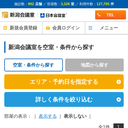
施設数：
902
店舗
／ 部屋数：
3,328
室
／ 利用件数：
127,705
件
TEL
新規会員登録
会員ログイン
メニュー
新潟会議室を空室・条件から探す
空室・条件から探す
地図から探す
エリア・予約日を指定する
詳しく条件を絞り込む
部屋の表示： ｜
表示する
｜
表示しない
｜
全
1
件
1