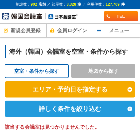
施設数：
902
店舗
／ 部屋数：
3,328
室
／ 利用件数：
127,709
件
TEL
新規会員登録
会員ログイン
メニュー
海外（韓国）会議室を空室・条件から探す
空室・条件から探す
地図から探す
エリア・予約日を指定する
詳しく条件を絞り込む
該当する会議室は見つかりませんでした。