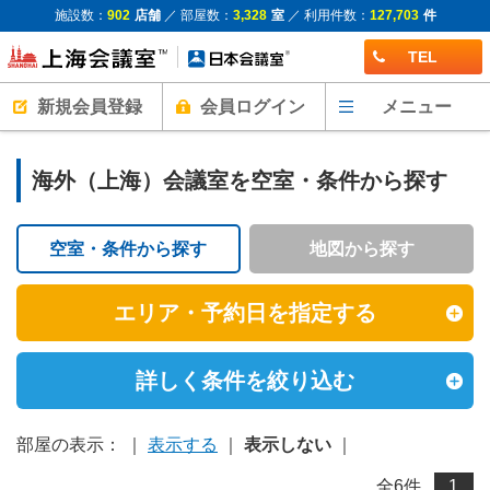
施設数：
902
店舗
／ 部屋数：
3,328
室
／ 利用件数：
127,703
件
TEL
新規会員登録
会員ログイン
メニュー
海外（上海）会議室を空室・条件から探す
空室・条件から探す
地図から探す
エリア・予約日を指定する
詳しく条件を絞り込む
部屋の表示： ｜
表示する
｜
表示しない
｜
全
6
件
1