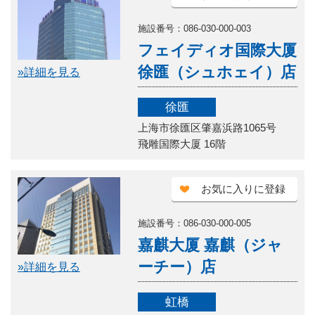
施設番号：086-030-000-003
フェイディオ国際大厦
徐匯（シュホェイ）店
»詳細を見る
徐匯
上海市徐匯区肇嘉浜路1065号
飛雕国際大厦 16階
お気に入りに登録
施設番号：086-030-000-005
嘉麒大厦 嘉麒（ジャ
ーチー）店
»詳細を見る
虹橋