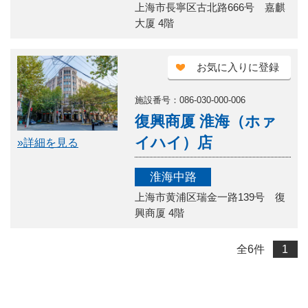
上海市長寧区古北路666号 嘉麒
大厦 4階
お気に入りに登録
施設番号：086-030-000-006
復興商厦 淮海（ホァ
イハイ）店
»詳細を見る
淮海中路
上海市黄浦区瑞金一路139号 復
興商厦 4階
全
6
件
1